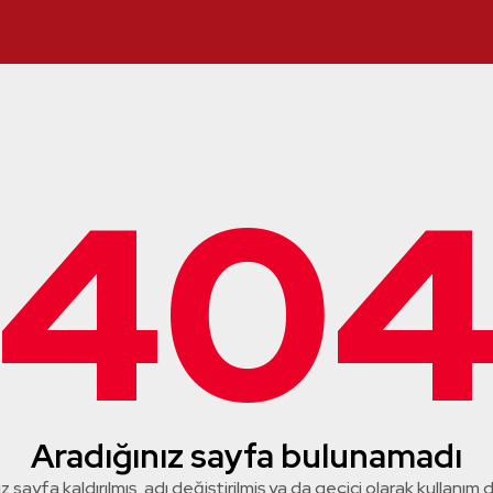
40
Aradığınız sayfa bulunamadı
z sayfa kaldırılmış, adı değiştirilmiş ya da geçici olarak kullanım dış