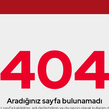
40
Aradığınız sayfa bulunamadı
z sayfa kaldırılmış, adı değiştirilmiş ya da geçici olarak kullanım dış