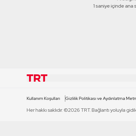
0 saniye içinde ana
KURUMSAL
KANAL
Kullanım Koşulları
Gizlilik Politikası ve Aydınlatma Metn
TRT Hakkında
TRT 1
Her hakkı saklıdır. ©2026 TRT. Bağlantı yoluyla gidil
Mevzuat
TRT 2
Basın Açıklamaları
TRT Belge
Bize Ulaşın
TRT Habe