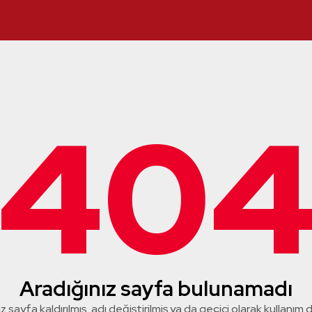
40
Aradığınız sayfa bulunamadı
z sayfa kaldırılmış, adı değiştirilmiş ya da geçici olarak kullanım dış