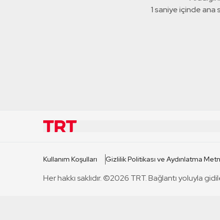
1 saniye içinde ana
KURUMSAL
KANAL
Kullanım Koşulları
Gizlilik Politikası ve Aydınlatma Metn
TRT Hakkında
TRT 1
Her hakkı saklıdır. ©2026 TRT. Bağlantı yoluyla gidil
Mevzuat
TRT 2
Basın Açıklamaları
TRT Belge
Bize Ulaşın
TRT Habe