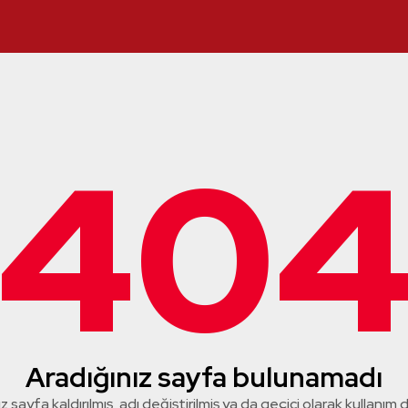
40
Aradığınız sayfa bulunamadı
z sayfa kaldırılmış, adı değiştirilmiş ya da geçici olarak kullanım dış