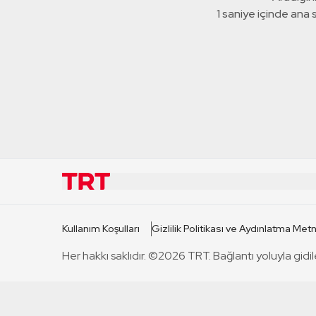
1 saniye içinde ana
KURUMSAL
KANAL
Kullanım Koşulları
Gizlilik Politikası ve Aydınlatma Metn
TRT Hakkında
TRT 1
Her hakkı saklıdır. ©2026 TRT. Bağlantı yoluyla gidil
Mevzuat
TRT 2
Basın Açıklamaları
TRT Belge
Bize Ulaşın
TRT Habe