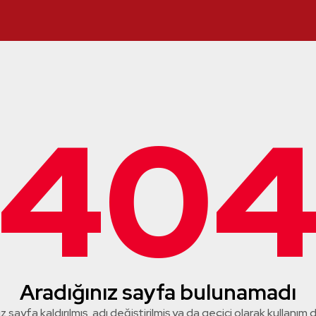
40
Aradığınız sayfa bulunamadı
z sayfa kaldırılmış, adı değiştirilmiş ya da geçici olarak kullanım dış