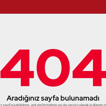
40
Aradığınız sayfa bulunamadı
z sayfa kaldırılmış, adı değiştirilmiş ya da geçici olarak kullanım dış