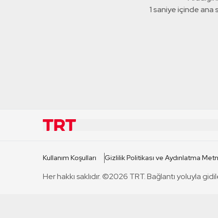
1 saniye içinde ana
KURUMSAL
KANAL
Kullanım Koşulları
Gizlilik Politikası ve Aydınlatma Metn
TRT Hakkında
TRT 1
Her hakkı saklıdır. ©2026 TRT. Bağlantı yoluyla gidil
Mevzuat
TRT 2
Basın Açıklamaları
TRT Belge
Bize Ulaşın
TRT Habe