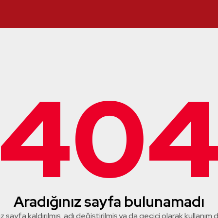
40
Aradığınız sayfa bulunamadı
z sayfa kaldırılmış, adı değiştirilmiş ya da geçici olarak kullanım dış