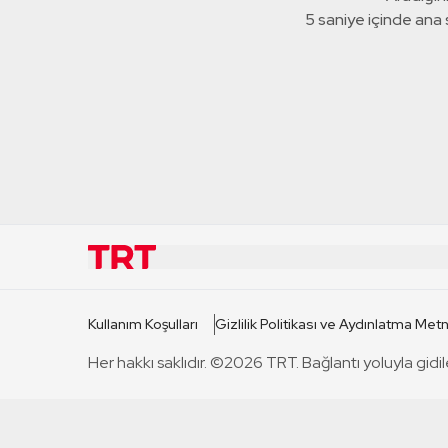
5 saniye içinde ana
KURUMSAL
KANAL
Kullanım Koşulları
Gizlilik Politikası ve Aydınlatma Metn
TRT Hakkında
TRT 1
Her hakkı saklıdır. ©2026 TRT. Bağlantı yoluyla gidil
Mevzuat
TRT 2
Basın Açıklamaları
TRT Belge
Bize Ulaşın
TRT Habe