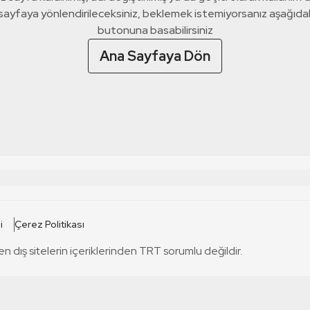
 sayfaya yönlendirileceksiniz, beklemek istemiyorsanız aşağıda
butonuna basabilirsiniz
Ana Sayfaya Dön
 SİTELERİ
SİTELER
i
Çerez Politikası
TRT Kürdi
tabii
T
en dış sitelerin içeriklerinden TRT sorumlu değildir.
TRT World
TRT Dinle
T
sel
TRT Arabi
Engelsiz TRT
T
r
TRT Eba İlkokul
TRT 12 Punto
T