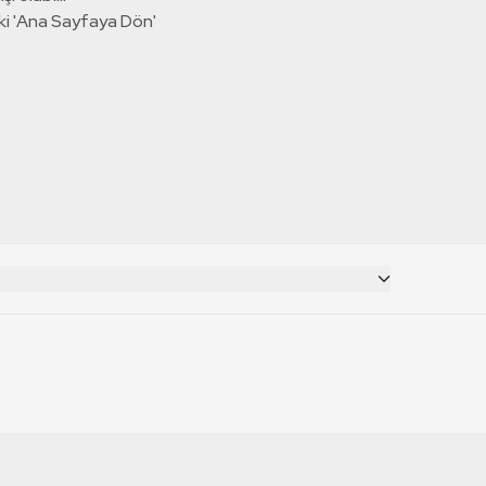
ki 'Ana Sayfaya Dön'
CANLI YAYINLAR
RT Deutsch
TRT 1 Canlı İzle
TRT World Canlı İzle
RT Russian
TRT 2 Canlı İzle
TRT EBA Canlı İzle
RT Français
TRT Belgesel Canlı İzle
RT Balkan
TRT Haber Canlı İzle