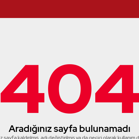
40
Aradığınız sayfa bulunamadı
z sayfa kaldırılmış, adı değiştirilmiş ya da geçici olarak kullanım dış