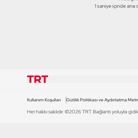
1 saniye içinde ana
KURUMSAL
KANAL
Kullanım Koşulları
Gizlilik Politikası ve Aydınlatma Metn
TRT Hakkında
TRT 1
Her hakkı saklıdır. ©2026 TRT. Bağlantı yoluyla gidil
Mevzuat
TRT 2
Basın Açıklamaları
TRT Belge
Bize Ulaşın
TRT Habe