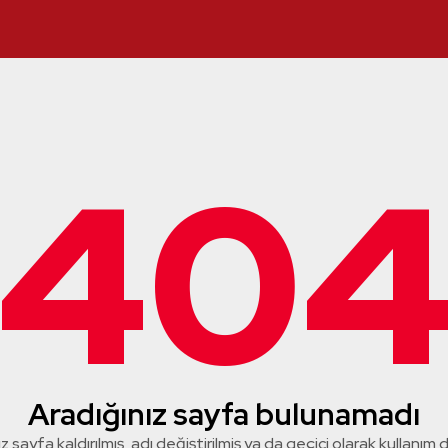
40
Aradığınız sayfa bulunamadı
z sayfa kaldırılmış, adı değiştirilmiş ya da geçici olarak kullanım dış