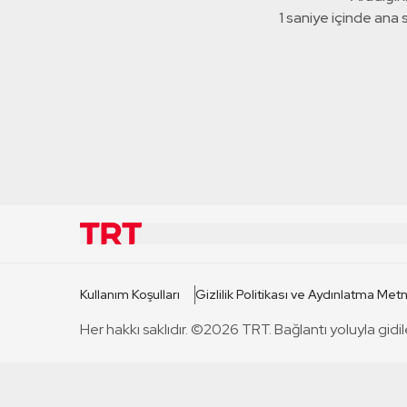
1 saniye içinde ana
KURUMSAL
KANAL
Kullanım Koşulları
Gizlilik Politikası ve Aydınlatma Metn
TRT Hakkında
TRT 1
Her hakkı saklıdır. ©2026 TRT. Bağlantı yoluyla gidil
Mevzuat
TRT 2
Basın Açıklamaları
TRT Belge
Bize Ulaşın
TRT Habe