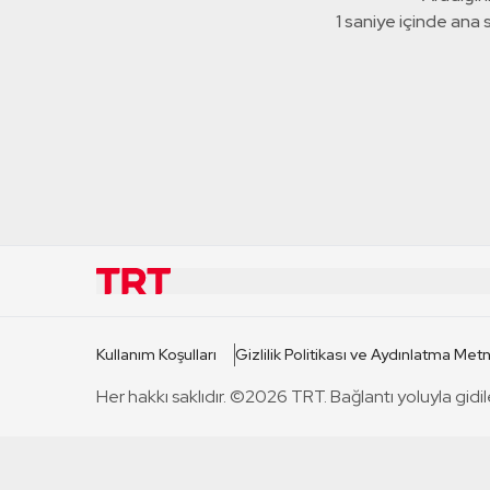
1 saniye içinde ana
KURUMSAL
KANAL
Kullanım Koşulları
Gizlilik Politikası ve Aydınlatma Metn
TRT Hakkında
TRT 1
Her hakkı saklıdır. ©2026 TRT. Bağlantı yoluyla gidil
Mevzuat
TRT 2
Basın Açıklamaları
TRT Belge
Bize Ulaşın
TRT Habe