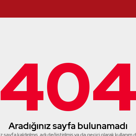
40
Aradığınız sayfa bulunamadı
z sayfa kaldırılmış, adı değiştirilmiş ya da geçici olarak kullanım dış