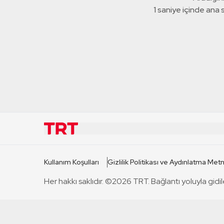
1 saniye içinde ana
KURUMSAL
KANAL
Kullanım Koşulları
Gizlilik Politikası ve Aydınlatma Metn
TRT Hakkında
TRT 1
Her hakkı saklıdır. ©2026 TRT. Bağlantı yoluyla gidil
Mevzuat
TRT 2
Basın Açıklamaları
TRT Belge
Bize Ulaşın
TRT Habe