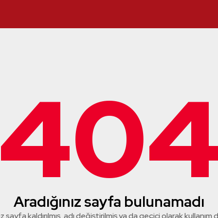
40
Aradığınız sayfa bulunamadı
z sayfa kaldırılmış, adı değiştirilmiş ya da geçici olarak kullanım dış