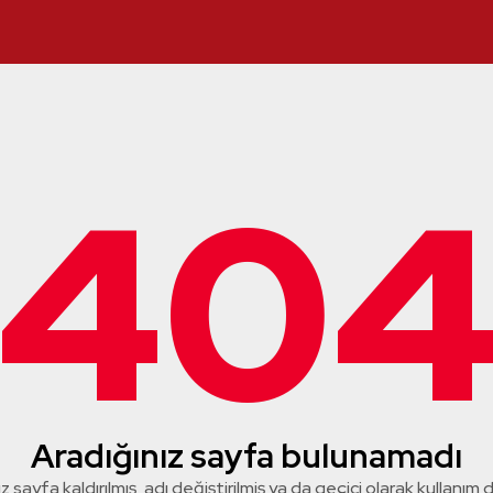
40
Aradığınız sayfa bulunamadı
z sayfa kaldırılmış, adı değiştirilmiş ya da geçici olarak kullanım dış