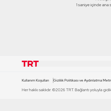
1 saniye içinde ana
KURUMSAL
KANAL
Kullanım Koşulları
Gizlilik Politikası ve Aydınlatma Metn
TRT Hakkında
TRT 1
Her hakkı saklıdır. ©2026 TRT. Bağlantı yoluyla gidil
Mevzuat
TRT 2
Basın Açıklamaları
TRT Belge
Bize Ulaşın
TRT Habe