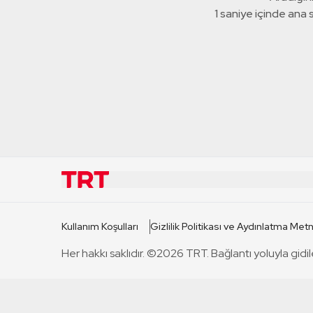
1 saniye içinde ana
KURUMSAL
KANAL
Kullanım Koşulları
Gizlilik Politikası ve Aydınlatma Metn
TRT Hakkında
TRT 1
Her hakkı saklıdır. ©2026 TRT. Bağlantı yoluyla gidil
Mevzuat
TRT 2
Basın Açıklamaları
TRT Belge
Bize Ulaşın
TRT Habe