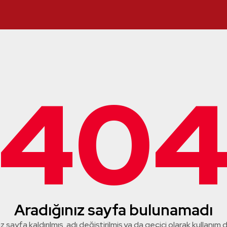
40
Aradığınız sayfa bulunamadı
z sayfa kaldırılmış, adı değiştirilmiş ya da geçici olarak kullanım dış