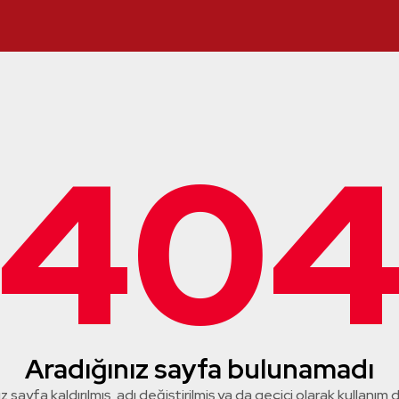
40
Aradığınız sayfa bulunamadı
z sayfa kaldırılmış, adı değiştirilmiş ya da geçici olarak kullanım dış