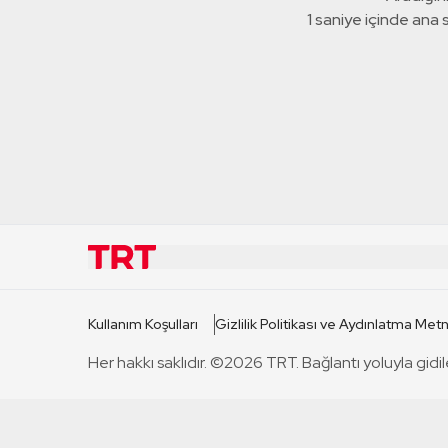
1 saniye içinde ana
KURUMSAL
KANAL
Kullanım Koşulları
Gizlilik Politikası ve Aydınlatma Metn
TRT Hakkında
TRT 1
Her hakkı saklıdır. ©2026 TRT. Bağlantı yoluyla gidil
Mevzuat
TRT 2
Basın Açıklamaları
TRT Belge
Bize Ulaşın
TRT Habe