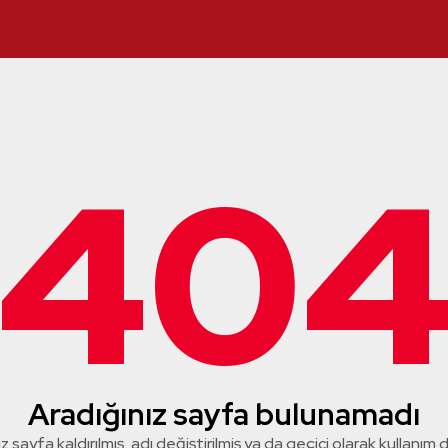
40
Aradığınız sayfa bulunamadı
z sayfa kaldırılmış, adı değiştirilmiş ya da geçici olarak kullanım dış