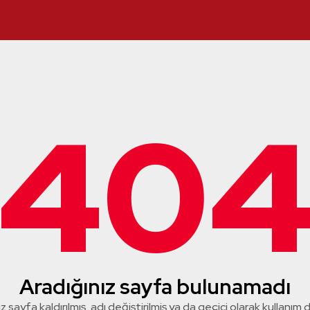
40
Aradığınız sayfa bulunamadı
z sayfa kaldırılmış, adı değiştirilmiş ya da geçici olarak kullanım dış