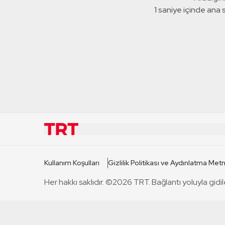
1 saniye içinde ana
KURUMSAL
KANAL
Kullanım Koşulları
Gizlilik Politikası ve Aydınlatma Metn
TRT Hakkında
TRT 1
Her hakkı saklıdır. ©2026 TRT. Bağlantı yoluyla gidil
Mevzuat
TRT 2
Basın Açıklamaları
TRT Belge
Bize Ulaşın
TRT Habe