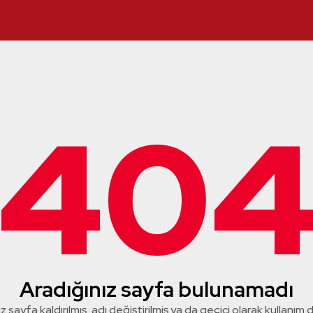
40
Aradığınız sayfa bulunamadı
z sayfa kaldırılmış, adı değiştirilmiş ya da geçici olarak kullanım dış