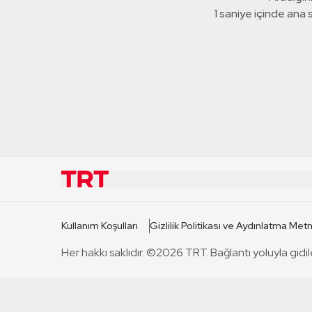
1 saniye içinde ana
KURUMSAL
KANAL
Kullanım Koşulları
Gizlilik Politikası ve Aydınlatma Metn
TRT Hakkında
TRT 1
Her hakkı saklıdır. ©2026 TRT. Bağlantı yoluyla gidil
Mevzuat
TRT 2
Basın Açıklamaları
TRT Belge
Bize Ulaşın
TRT Habe