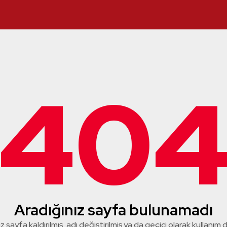
40
Aradığınız sayfa bulunamadı
z sayfa kaldırılmış, adı değiştirilmiş ya da geçici olarak kullanım dış