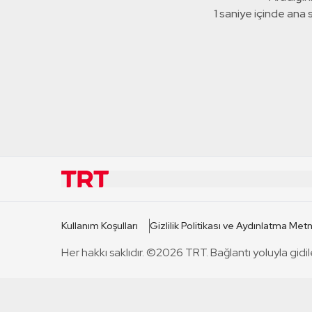
1 saniye içinde ana
KURUMSAL
KANAL
Kullanım Koşulları
Gizlilik Politikası ve Aydınlatma Metn
TRT Hakkında
TRT 1
Her hakkı saklıdır. ©2026 TRT. Bağlantı yoluyla gidil
Mevzuat
TRT 2
Basın Açıklamaları
TRT Belge
Bize Ulaşın
TRT Habe