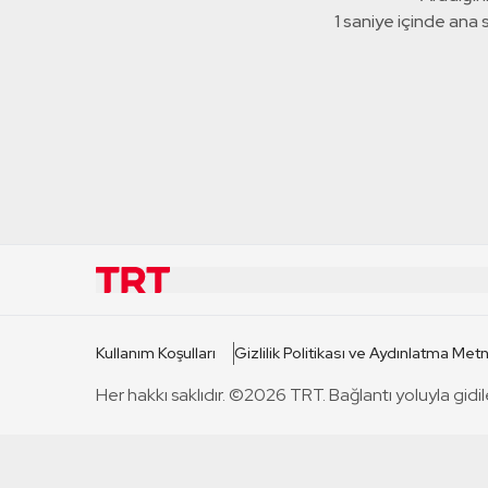
1 saniye içinde ana
KURUMSAL
KANAL
Kullanım Koşulları
Gizlilik Politikası ve Aydınlatma Metn
TRT Hakkında
TRT 1
Her hakkı saklıdır. ©2026 TRT. Bağlantı yoluyla gidil
Mevzuat
TRT 2
Basın Açıklamaları
TRT Belge
Bize Ulaşın
TRT Habe