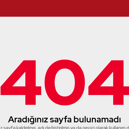
40
Aradığınız sayfa bulunamadı
z sayfa kaldırılmış, adı değiştirilmiş ya da geçici olarak kullanım dış