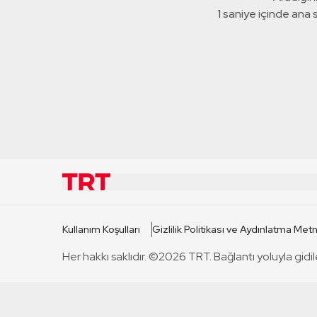
1 saniye içinde ana
KURUMSAL
KANAL
Kullanım Koşulları
Gizlilik Politikası ve Aydınlatma Metn
TRT Hakkında
TRT 1
Her hakkı saklıdır. ©2026 TRT. Bağlantı yoluyla gidil
Mevzuat
TRT 2
Basın Açıklamaları
TRT Belge
Bize Ulaşın
TRT Habe