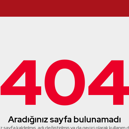
40
Aradığınız sayfa bulunamadı
z sayfa kaldırılmış, adı değiştirilmiş ya da geçici olarak kullanım dış