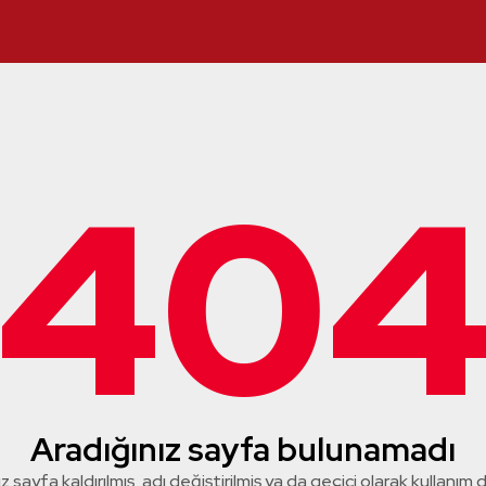
40
Aradığınız sayfa bulunamadı
z sayfa kaldırılmış, adı değiştirilmiş ya da geçici olarak kullanım dış