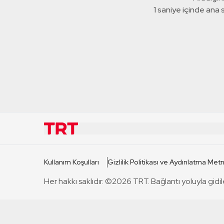
1 saniye içinde ana
KURUMSAL
KANAL
Kullanım Koşulları
Gizlilik Politikası ve Aydınlatma Metn
TRT Hakkında
TRT 1
Her hakkı saklıdır. ©2026 TRT. Bağlantı yoluyla gidil
Mevzuat
TRT 2
Basın Açıklamaları
TRT Belge
Bize Ulaşın
TRT Habe