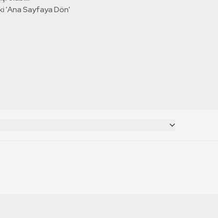
ki 'Ana Sayfaya Dön'
CANLI YAYINLAR
RT Deutsch
TRT 1 Canlı İzle
TRT World Canlı İzle
RT Russian
TRT 2 Canlı İzle
TRT EBA Canlı İzle
RT Français
TRT Belgesel Canlı İzle
RT Balkan
TRT Haber Canlı İzle