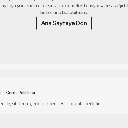
 sayfaya yönlendirileceksiniz, beklemek istemiyorsanız aşağıda
butonuna basabilirsiniz
Ana Sayfaya Dön
 SİTELERİ
SİTELER
i
Çerez Politikası
TRT Kürdi
tabii
T
en dış sitelerin içeriklerinden TRT sorumlu değildir.
TRT World
TRT Dinle
T
sel
TRT Arabi
Engelsiz TRT
T
r
TRT Eba İlkokul
TRT 12 Punto
T