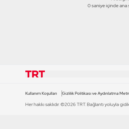
0 saniye içinde ana
KURUMSAL
KANAL
Kullanım Koşulları
Gizlilik Politikası ve Aydınlatma Metn
TRT Hakkında
TRT 1
Her hakkı saklıdır. ©2026 TRT. Bağlantı yoluyla gidil
Mevzuat
TRT 2
Basın Açıklamaları
TRT Belge
Bize Ulaşın
TRT Habe