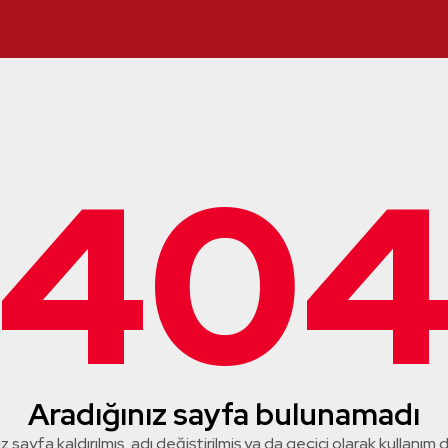
40
Aradığınız sayfa bulunamadı
z sayfa kaldırılmış, adı değiştirilmiş ya da geçici olarak kullanım dış