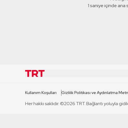
1 saniye içinde ana
KURUMSAL
KANAL
Kullanım Koşulları
Gizlilik Politikası ve Aydınlatma Metn
TRT Hakkında
TRT 1
Her hakkı saklıdır. ©2026 TRT. Bağlantı yoluyla gidil
Mevzuat
TRT 2
Basın Açıklamaları
TRT Belge
Bize Ulaşın
TRT Habe