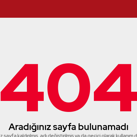
40
Aradığınız sayfa bulunamadı
z sayfa kaldırılmış, adı değiştirilmiş ya da geçici olarak kullanım dış