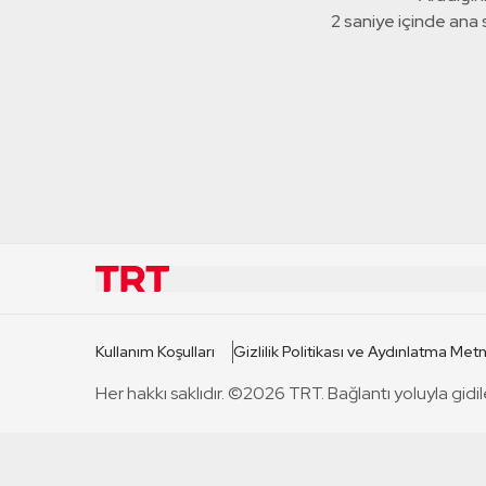
1 saniye içinde ana
KURUMSAL
KANAL
Kullanım Koşulları
Gizlilik Politikası ve Aydınlatma Metn
TRT Hakkında
TRT 1
Her hakkı saklıdır. ©2026 TRT. Bağlantı yoluyla gidil
Mevzuat
TRT 2
Basın Açıklamaları
TRT Belge
Bize Ulaşın
TRT Habe