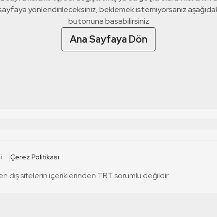
 sayfaya yönlendirileceksiniz, beklemek istemiyorsanız aşağıda
butonuna basabilirsiniz
Ana Sayfaya Dön
 SİTELERİ
SİTELER
i
Çerez Politikası
TRT Kürdi
tabii
T
en dış sitelerin içeriklerinden TRT sorumlu değildir.
TRT World
TRT Dinle
T
sel
TRT Arabi
Engelsiz TRT
T
r
TRT Eba İlkokul
TRT 12 Punto
T