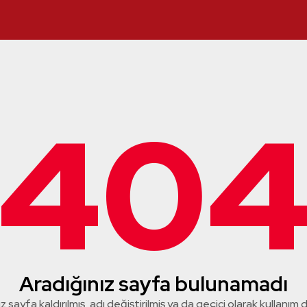
40
Aradığınız sayfa bulunamadı
z sayfa kaldırılmış, adı değiştirilmiş ya da geçici olarak kullanım dış