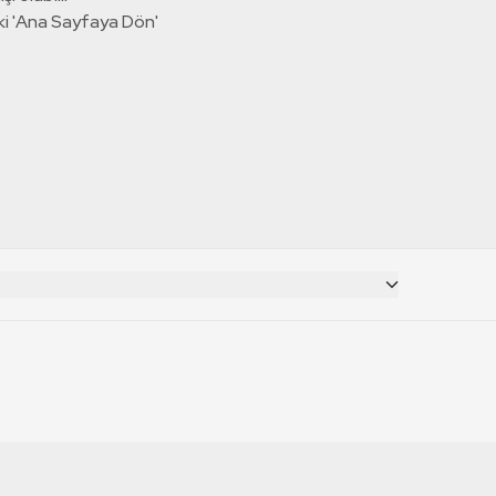
ki 'Ana Sayfaya Dön'
CANLI YAYINLAR
RT Deutsch
TRT 1 Canlı İzle
TRT World Canlı İzle
RT Russian
TRT 2 Canlı İzle
TRT EBA Canlı İzle
RT Français
TRT Belgesel Canlı İzle
RT Balkan
TRT Haber Canlı İzle