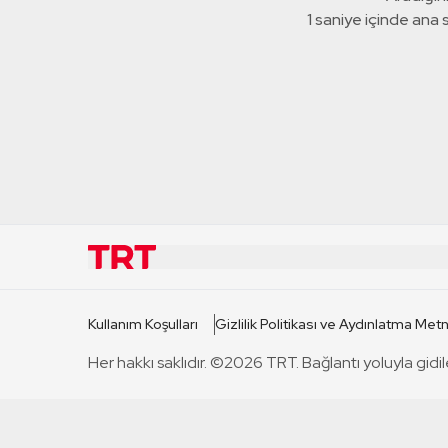
1 saniye içinde ana
KURUMSAL
KANAL
Kullanım Koşulları
Gizlilik Politikası ve Aydınlatma Metn
TRT Hakkında
TRT 1
Her hakkı saklıdır. ©2026 TRT. Bağlantı yoluyla gidil
Mevzuat
TRT 2
Basın Açıklamaları
TRT Belge
Bize Ulaşın
TRT Habe