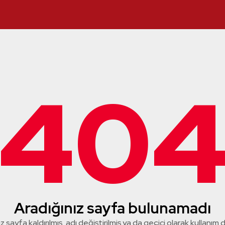
40
Aradığınız sayfa bulunamadı
z sayfa kaldırılmış, adı değiştirilmiş ya da geçici olarak kullanım dış