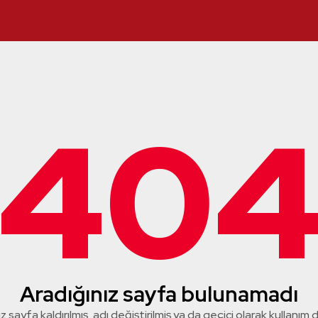
40
Aradığınız sayfa bulunamadı
z sayfa kaldırılmış, adı değiştirilmiş ya da geçici olarak kullanım dış