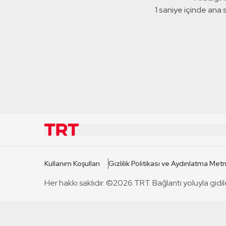
1 saniye içinde ana
KURUMSAL
KANAL
Kullanım Koşulları
Gizlilik Politikası ve Aydınlatma Metn
TRT Hakkında
TRT 1
Her hakkı saklıdır. ©2026 TRT. Bağlantı yoluyla gidil
Mevzuat
TRT 2
Basın Açıklamaları
TRT Belge
Bize Ulaşın
TRT Habe