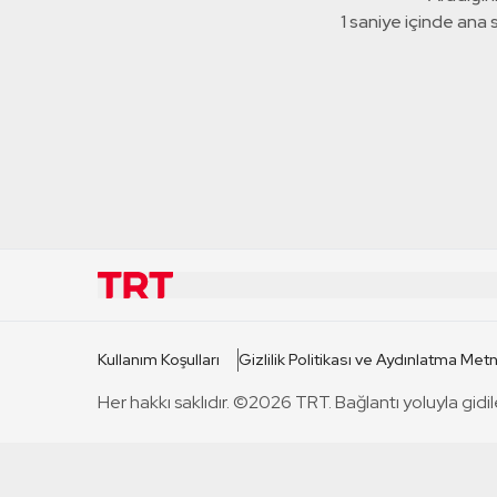
1 saniye içinde ana
KURUMSAL
KANAL
Kullanım Koşulları
Gizlilik Politikası ve Aydınlatma Metn
TRT Hakkında
TRT 1
Her hakkı saklıdır. ©2026 TRT. Bağlantı yoluyla gidil
Mevzuat
TRT 2
Basın Açıklamaları
TRT Belge
Bize Ulaşın
TRT Habe