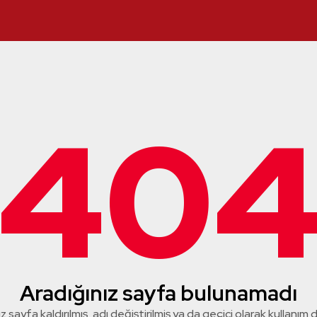
40
Aradığınız sayfa bulunamadı
z sayfa kaldırılmış, adı değiştirilmiş ya da geçici olarak kullanım dış