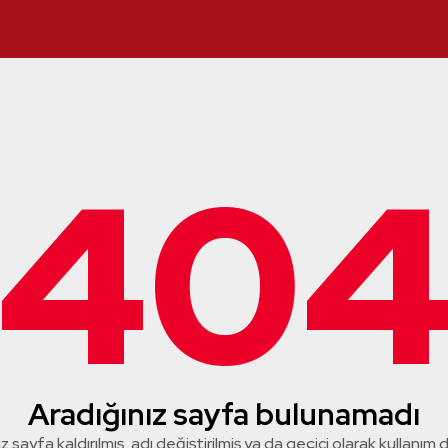
40
Aradığınız sayfa bulunamadı
z sayfa kaldırılmış, adı değiştirilmiş ya da geçici olarak kullanım dış