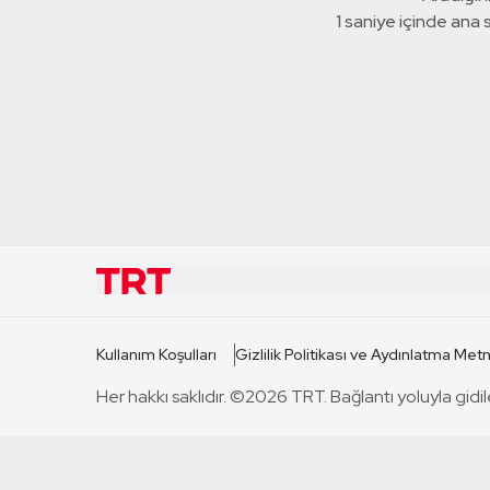
1 saniye içinde ana
KURUMSAL
KANAL
Kullanım Koşulları
Gizlilik Politikası ve Aydınlatma Metn
TRT Hakkında
TRT 1
Her hakkı saklıdır. ©2026 TRT. Bağlantı yoluyla gidil
Mevzuat
TRT 2
Basın Açıklamaları
TRT Belge
Bize Ulaşın
TRT Habe