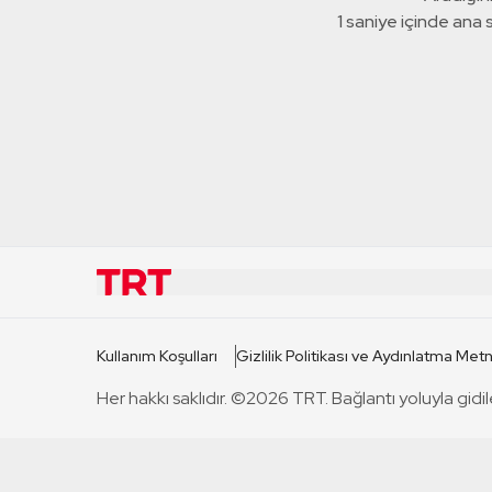
1 saniye içinde ana
KURUMSAL
KANAL
Kullanım Koşulları
Gizlilik Politikası ve Aydınlatma Metn
TRT Hakkında
TRT 1
Her hakkı saklıdır. ©2026 TRT. Bağlantı yoluyla gidil
Mevzuat
TRT 2
Basın Açıklamaları
TRT Belge
Bize Ulaşın
TRT Habe