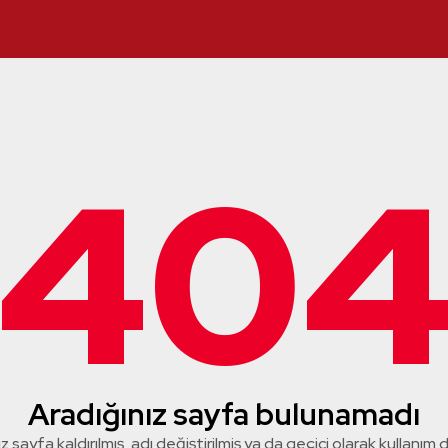
40
Aradığınız sayfa bulunamadı
z sayfa kaldırılmış, adı değiştirilmiş ya da geçici olarak kullanım dış