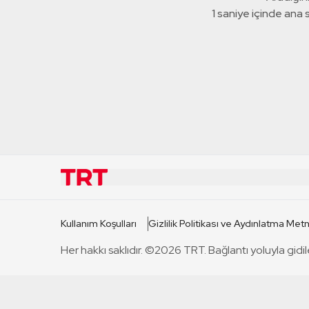
1 saniye içinde ana
KURUMSAL
KANAL
Kullanım Koşulları
Gizlilik Politikası ve Aydınlatma Metn
TRT Hakkında
TRT 1
Her hakkı saklıdır. ©2026 TRT. Bağlantı yoluyla gidil
Mevzuat
TRT 2
Basın Açıklamaları
TRT Belge
Bize Ulaşın
TRT Habe