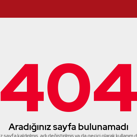
40
Aradığınız sayfa bulunamadı
z sayfa kaldırılmış, adı değiştirilmiş ya da geçici olarak kullanım dış