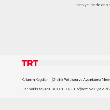
1 saniye içinde ana
KURUMSAL
KANAL
Kullanım Koşulları
Gizlilik Politikası ve Aydınlatma Metn
TRT Hakkında
TRT 1
Her hakkı saklıdır. ©2026 TRT. Bağlantı yoluyla gidil
Mevzuat
TRT 2
Basın Açıklamaları
TRT Belge
Bize Ulaşın
TRT Habe