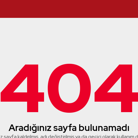
40
Aradığınız sayfa bulunamadı
z sayfa kaldırılmış, adı değiştirilmiş ya da geçici olarak kullanım dış