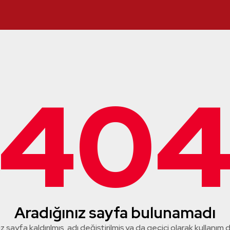
40
Aradığınız sayfa bulunamadı
z sayfa kaldırılmış, adı değiştirilmiş ya da geçici olarak kullanım dış