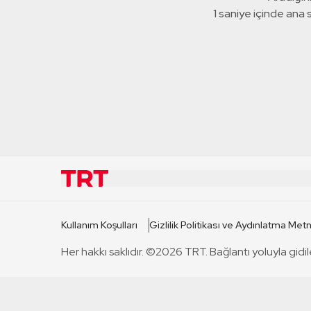
1 saniye içinde ana
KURUMSAL
KANAL
Kullanım Koşulları
Gizlilik Politikası ve Aydınlatma Metn
TRT Hakkında
TRT 1
Her hakkı saklıdır. ©2026 TRT. Bağlantı yoluyla gidil
Mevzuat
TRT 2
Basın Açıklamaları
TRT Belge
Bize Ulaşın
TRT Habe