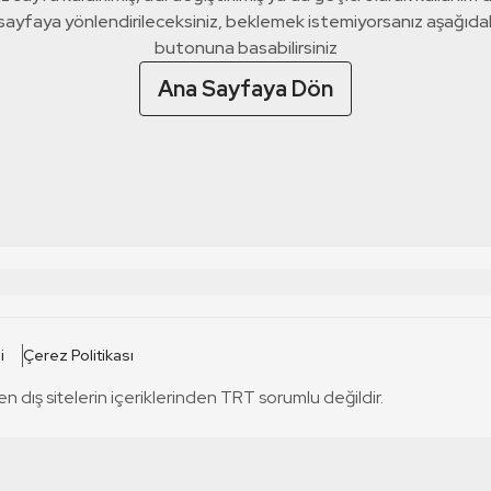
 sayfaya yönlendirileceksiniz, beklemek istemiyorsanız aşağıda
butonuna basabilirsiniz
Ana Sayfaya Dön
 SİTELERİ
SİTELER
i
Çerez Politikası
TRT Kürdi
tabii
T
en dış sitelerin içeriklerinden TRT sorumlu değildir.
TRT World
TRT Dinle
T
sel
TRT Arabi
Engelsiz TRT
T
r
TRT Eba İlkokul
TRT 12 Punto
T