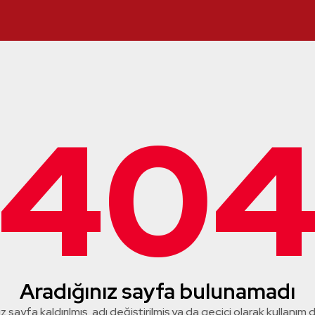
40
Aradığınız sayfa bulunamadı
z sayfa kaldırılmış, adı değiştirilmiş ya da geçici olarak kullanım dış