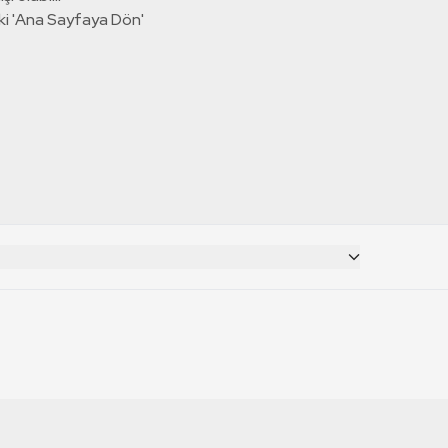
ki 'Ana Sayfaya Dön'
CANLI YAYINLAR
RT Deutsch
TRT 1 Canlı İzle
TRT World Canlı İzle
RT Russian
TRT 2 Canlı İzle
TRT EBA Canlı İzle
RT Français
TRT Belgesel Canlı İzle
RT Balkan
TRT Haber Canlı İzle