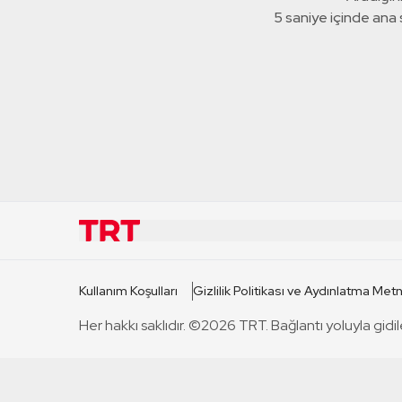
5 saniye içinde ana
KURUMSAL
KANAL
Kullanım Koşulları
Gizlilik Politikası ve Aydınlatma Metn
TRT Hakkında
TRT 1
Her hakkı saklıdır. ©2026 TRT. Bağlantı yoluyla gidil
Mevzuat
TRT 2
Basın Açıklamaları
TRT Belge
Bize Ulaşın
TRT Habe