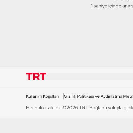
1 saniye içinde ana
KURUMSAL
KANAL
Kullanım Koşulları
Gizlilik Politikası ve Aydınlatma Metn
TRT Hakkında
TRT 1
Her hakkı saklıdır. ©2026 TRT. Bağlantı yoluyla gidil
Mevzuat
TRT 2
Basın Açıklamaları
TRT Belge
Bize Ulaşın
TRT Habe