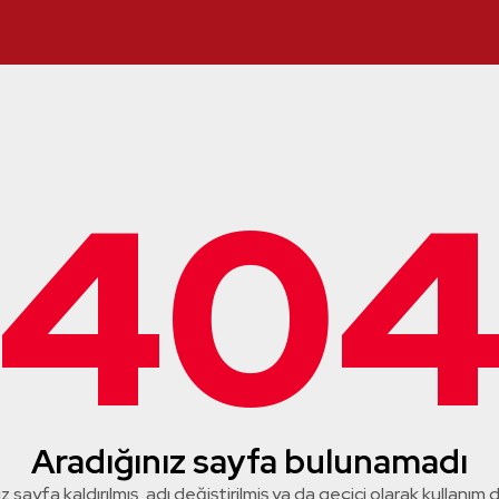
40
Aradığınız sayfa bulunamadı
z sayfa kaldırılmış, adı değiştirilmiş ya da geçici olarak kullanım dış