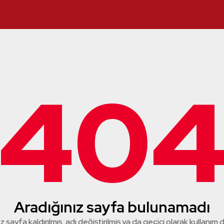
40
Aradığınız sayfa bulunamadı
z sayfa kaldırılmış, adı değiştirilmiş ya da geçici olarak kullanım dış