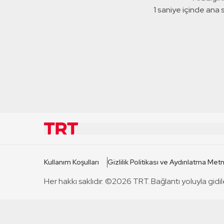
1 saniye içinde ana
KURUMSAL
KANAL
Kullanım Koşulları
Gizlilik Politikası ve Aydınlatma Metn
TRT Hakkında
TRT 1
Her hakkı saklıdır. ©2026 TRT. Bağlantı yoluyla gidil
Mevzuat
TRT 2
Basın Açıklamaları
TRT Belge
Bize Ulaşın
TRT Habe