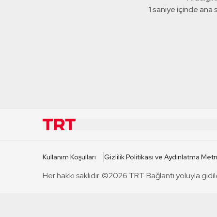
1 saniye içinde ana
KURUMSAL
KANAL
Kullanım Koşulları
Gizlilik Politikası ve Aydınlatma Metn
TRT Hakkında
TRT 1
Her hakkı saklıdır. ©2026 TRT. Bağlantı yoluyla gidil
Mevzuat
TRT 2
Basın Açıklamaları
TRT Belge
Bize Ulaşın
TRT Habe