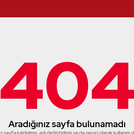
40
Aradığınız sayfa bulunamadı
z sayfa kaldırılmış, adı değiştirilmiş ya da geçici olarak kullanım dış