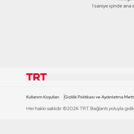
1 saniye içinde ana
KURUMSAL
KANAL
Kullanım Koşulları
Gizlilik Politikası ve Aydınlatma Metn
TRT Hakkında
TRT 1
Her hakkı saklıdır. ©2026 TRT. Bağlantı yoluyla gidil
Mevzuat
TRT 2
Basın Açıklamaları
TRT Belge
Bize Ulaşın
TRT Habe