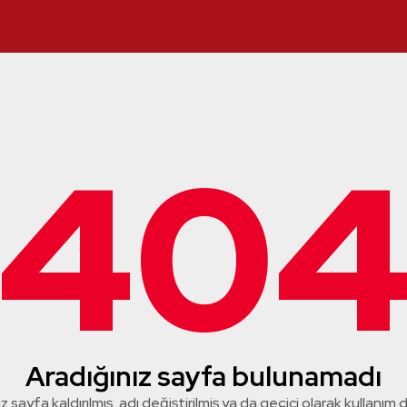
40
Aradığınız sayfa bulunamadı
z sayfa kaldırılmış, adı değiştirilmiş ya da geçici olarak kullanım dış