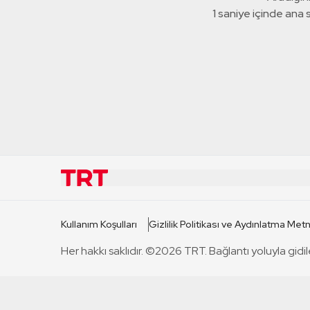
0 saniye içinde ana
KURUMSAL
KANAL
Kullanım Koşulları
Gizlilik Politikası ve Aydınlatma Metn
TRT Hakkında
TRT 1
Her hakkı saklıdır. ©2026 TRT. Bağlantı yoluyla gidil
Mevzuat
TRT 2
Basın Açıklamaları
TRT Belge
Bize Ulaşın
TRT Habe