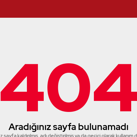
40
Aradığınız sayfa bulunamadı
z sayfa kaldırılmış, adı değiştirilmiş ya da geçici olarak kullanım dış