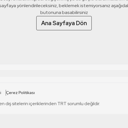
 sayfaya yönlendirileceksiniz, beklemek istemiyorsanız aşağıda
butonuna basabilirsiniz
Ana Sayfaya Dön
 SİTELERİ
SİTELER
i
Çerez Politikası
TRT Kürdi
tabii
T
en dış sitelerin içeriklerinden TRT sorumlu değildir.
TRT World
TRT Dinle
T
sel
TRT Arabi
Engelsiz TRT
T
r
TRT Eba İlkokul
TRT 12 Punto
T