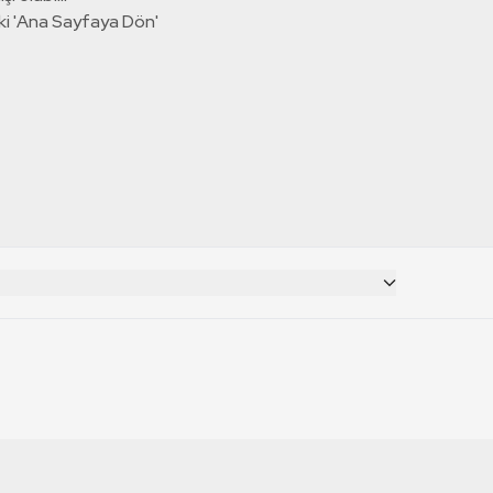
ki 'Ana Sayfaya Dön'
CANLI YAYINLAR
RT Deutsch
TRT 1 Canlı İzle
TRT World Canlı İzle
RT Russian
TRT 2 Canlı İzle
TRT EBA Canlı İzle
RT Français
TRT Belgesel Canlı İzle
RT Balkan
TRT Haber Canlı İzle