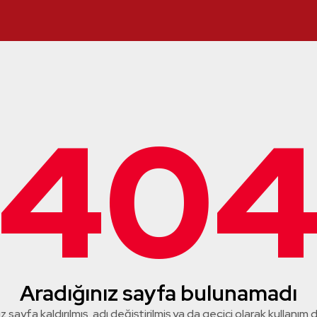
40
Aradığınız sayfa bulunamadı
z sayfa kaldırılmış, adı değiştirilmiş ya da geçici olarak kullanım dış