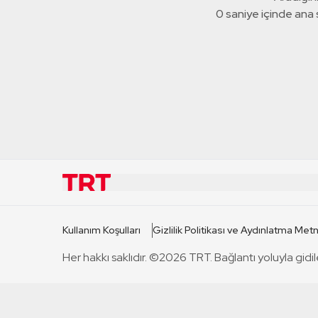
0 saniye içinde ana
KURUMSAL
KANAL
Kullanım Koşulları
Gizlilik Politikası ve Aydınlatma Metn
TRT Hakkında
TRT 1
Her hakkı saklıdır. ©2026 TRT. Bağlantı yoluyla gidil
Mevzuat
TRT 2
Basın Açıklamaları
TRT Belge
Bize Ulaşın
TRT Habe