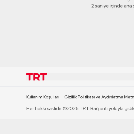
2 saniye içinde ana
KURUMSAL
KANAL
Kullanım Koşulları
Gizlilik Politikası ve Aydınlatma Metn
TRT Hakkında
TRT 1
Her hakkı saklıdır. ©2026 TRT. Bağlantı yoluyla gidil
Mevzuat
TRT 2
Basın Açıklamaları
TRT Belge
Bize Ulaşın
TRT Habe