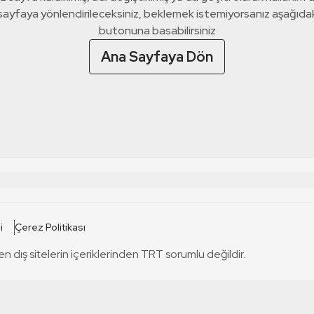
 sayfaya yönlendirileceksiniz, beklemek istemiyorsanız aşağıda
butonuna basabilirsiniz
Ana Sayfaya Dön
 SİTELERİ
SİTELER
i
Çerez Politikası
TRT Kürdi
tabii
T
en dış sitelerin içeriklerinden TRT sorumlu değildir.
TRT World
TRT Dinle
T
sel
TRT Arabi
Engelsiz TRT
T
r
TRT Eba İlkokul
TRT 12 Punto
T