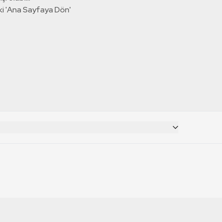
ki 'Ana Sayfaya Dön'
CANLI YAYINLAR
RT Deutsch
TRT 1 Canlı İzle
TRT World Canlı İzle
RT Russian
TRT 2 Canlı İzle
TRT EBA Canlı İzle
RT Français
TRT Belgesel Canlı İzle
RT Balkan
TRT Haber Canlı İzle