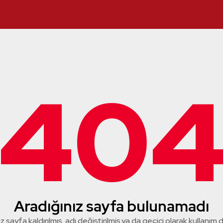
40
Aradığınız sayfa bulunamadı
z sayfa kaldırılmış, adı değiştirilmiş ya da geçici olarak kullanım dış