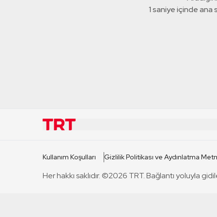
1 saniye içinde ana
KURUMSAL
KANAL
Kullanım Koşulları
Gizlilik Politikası ve Aydınlatma Metn
TRT Hakkında
TRT 1
Her hakkı saklıdır. ©2026 TRT. Bağlantı yoluyla gidil
Mevzuat
TRT 2
Basın Açıklamaları
TRT Belge
Bize Ulaşın
TRT Habe