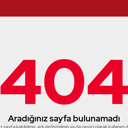
40
Aradığınız sayfa bulunamadı
z sayfa kaldırılmış, adı değiştirilmiş ya da geçici olarak kullanım dış