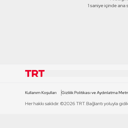
1 saniye içinde ana
KURUMSAL
KANAL
Kullanım Koşulları
Gizlilik Politikası ve Aydınlatma Metn
TRT Hakkında
TRT 1
Her hakkı saklıdır. ©2026 TRT. Bağlantı yoluyla gidil
Mevzuat
TRT 2
Basın Açıklamaları
TRT Belge
Bize Ulaşın
TRT Habe