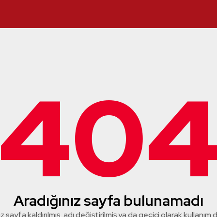
40
Aradığınız sayfa bulunamadı
z sayfa kaldırılmış, adı değiştirilmiş ya da geçici olarak kullanım dış