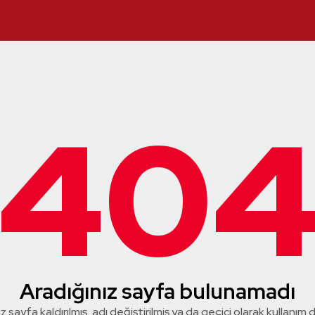
40
Aradığınız sayfa bulunamadı
z sayfa kaldırılmış, adı değiştirilmiş ya da geçici olarak kullanım dış