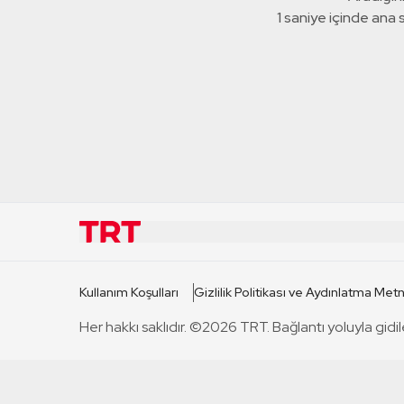
1 saniye içinde ana
KURUMSAL
KANAL
Kullanım Koşulları
Gizlilik Politikası ve Aydınlatma Metn
TRT Hakkında
TRT 1
Her hakkı saklıdır. ©2026 TRT. Bağlantı yoluyla gidil
Mevzuat
TRT 2
Basın Açıklamaları
TRT Belge
Bize Ulaşın
TRT Habe