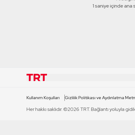
1 saniye içinde ana
KURUMSAL
KANAL
Kullanım Koşulları
Gizlilik Politikası ve Aydınlatma Metn
TRT Hakkında
TRT 1
Her hakkı saklıdır. ©2026 TRT. Bağlantı yoluyla gidil
Mevzuat
TRT 2
Basın Açıklamaları
TRT Belge
Bize Ulaşın
TRT Habe