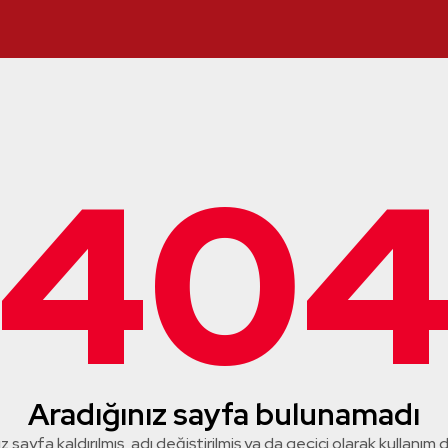
40
Aradığınız sayfa bulunamadı
z sayfa kaldırılmış, adı değiştirilmiş ya da geçici olarak kullanım dış