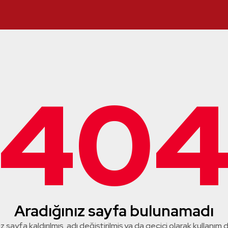
40
Aradığınız sayfa bulunamadı
z sayfa kaldırılmış, adı değiştirilmiş ya da geçici olarak kullanım dış