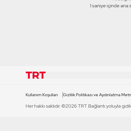
1 saniye içinde ana
KURUMSAL
KANAL
Kullanım Koşulları
Gizlilik Politikası ve Aydınlatma Metn
TRT Hakkında
TRT 1
Her hakkı saklıdır. ©2026 TRT. Bağlantı yoluyla gidil
Mevzuat
TRT 2
Basın Açıklamaları
TRT Belge
Bize Ulaşın
TRT Habe