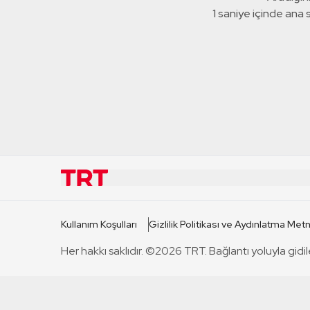
1 saniye içinde ana
KURUMSAL
KANAL
Kullanım Koşulları
Gizlilik Politikası ve Aydınlatma Metn
TRT Hakkında
TRT 1
Her hakkı saklıdır. ©2026 TRT. Bağlantı yoluyla gidil
Mevzuat
TRT 2
Basın Açıklamaları
TRT Belge
Bize Ulaşın
TRT Habe