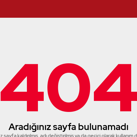
40
Aradığınız sayfa bulunamadı
z sayfa kaldırılmış, adı değiştirilmiş ya da geçici olarak kullanım dış